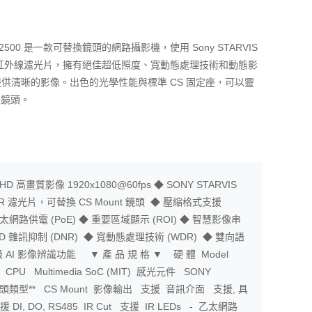
00 是一款可替換鏡頭的網路攝影機，使用 Sony STARVIS
式紅外線濾光片，擁有絕佳超低照度、寬動態處理技術和動態影
供清晰的影像。出色的光學性能與標準 CS 固定座，可以靈
S 鏡頭。
HD 高畫質影像 1920x1080@60fps ◆ SONY STARVIS
 ICR 濾光片，可替換 CS Mount 鏡頭 ◆ 壓縮格式支援
 ◆ 乙太網路供電 (PoE) ◆ 重要區域顯示 (ROI) ◆ 智慧影像串
 2D+3D 雜訊抑制 (DNR) ◆ 寬動態處理技術 (WDR) ◆ 雙向語
援升級 AI 影像辨識功能 ▼ 產 品 規 格 ▼ 硬 體 Model
500 CPU Multimedia SoC (MIT) 感光元件 SONY
or 鏡頭類型** CS Mount 影像輸出 支援 音訊介面 支援, 具
, DO, RS485 IR Cut 支援 IR LEDs - 乙太網路