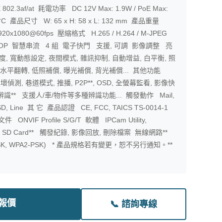
oE 802.3af/at 耗電功率 DC 12V Max: 1.9W / PoE Max:
C 產品尺寸 W: 65 x H: 58 x L: 132 mm 產品重量
x1080@60fps 壓縮格式 H.265 / H.264 / M-JPEG
 GOP 智慧串流 4 組 電子快門 支援, 可調 影像調整 亮
和度, 寬動態設定, 夜間模式, 雜訊抑制, 自動增益, 白平衡, 照
/水平翻轉, 低照補償, 曝光補償, 背光補償... 其他功能
壞偵測, 巷道模式, 推播, P2P**, OSD, 全螢幕監看, 影像快
辨識** 支援人/車/物件等多種辨識功能... 觸發動作 Mail,
o SD, Line 其 它 產品認證 CE, FCC, TAICS TS-0014-1
文件 ONVIF Profile S/G/T 軟體 IPCam Utility,
, SDK SD Card** 觸發紀錄, 影像回放, 刪除檔案 無線網路**
PA-PSK, WPA2-PSK) * 產品規格若有變更，恕不另行通知。**
取報價
📞 諮詢專線