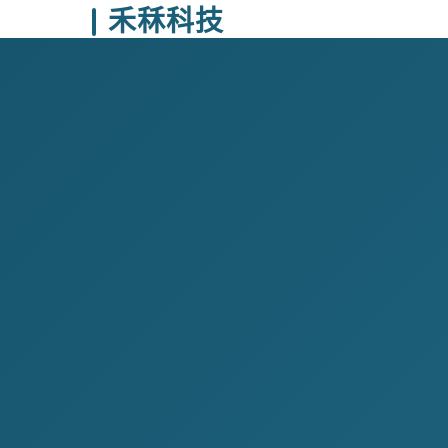
禾秝科技
首頁
關於我們
產品中心
產業動態
🔍