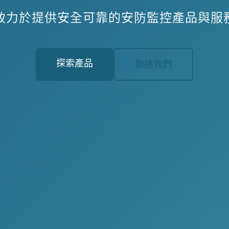
致力於提供安全可靠的安防監控產品與服
探索產品
聯絡我們